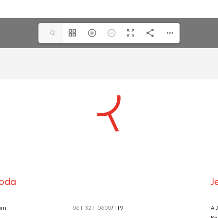
1/2
S
Ó
roda
J
ám:
061 321-0600
/119
A 