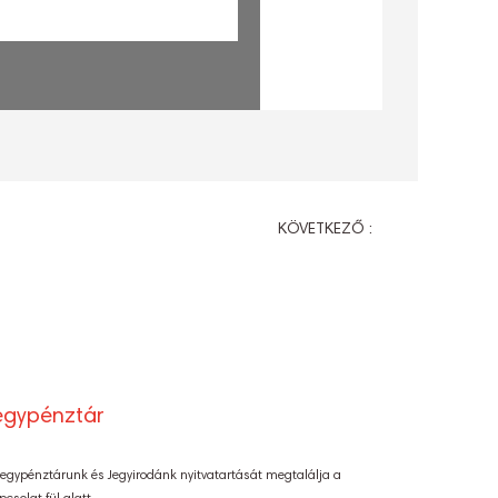
KÖVETKEZŐ :
egypénztár
Jegypénztárunk és Jegyirodánk nyitvatartását megtalálja a