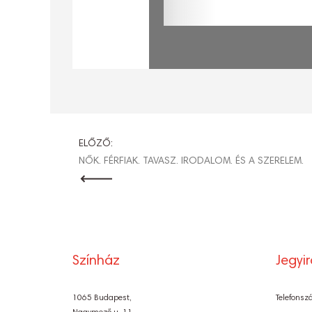
BEJEGYZÉ
ELŐZŐ:
NŐK. FÉRFIAK. TAVASZ. IRODALOM. ÉS A SZERELEM.
NAVIGÁCI
Színház
Jegyi
1065 Budapest,
Telefonsz