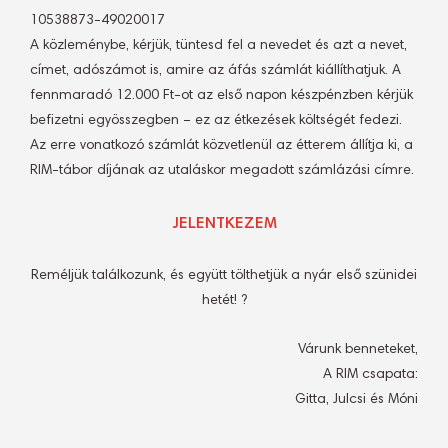
10538873-49020017
A közleménybe, kérjük, tüntesd fel a nevedet és azt a nevet,
címet, adószámot is, amire az áfás számlát kiállíthatjuk. A
fennmaradó 12.000 Ft-ot az első napon készpénzben kérjük
befizetni egyösszegben – ez az étkezések költségét fedezi.
Az erre vonatkozó számlát közvetlenül az étterem állítja ki, a
RIM-tábor díjának az utaláskor megadott számlázási címre.
JELENTKEZEM
Reméljük találkozunk, és együtt tölthetjük a nyár első szünidei
hetét! ?
Várunk benneteket,
A RIM csapata:
Gitta, Julcsi és Móni