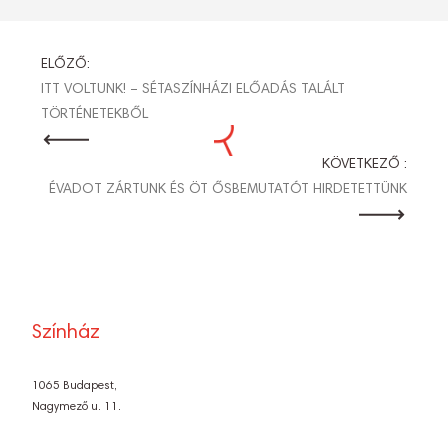
BEJEGYZÉS
ELŐZŐ:
ITT VOLTUNK! – SÉTASZÍNHÁZI ELŐADÁS TALÁLT
NAVIGÁCIÓ
TÖRTÉNETEKBŐL
KÖVETKEZŐ :
ÉVADOT ZÁRTUNK ÉS ÖT ŐSBEMUTATÓT HIRDETETTÜNK
Színház
1065 Budapest,
Nagymező u. 11.