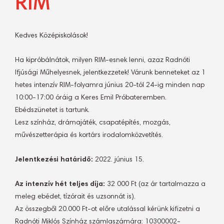
RIM
Kedves Középiskolások!
Ha kipróbálnátok, milyen RIM-esnek lenni, azaz Radnóti
Ifjúsági Műhelyesnek, jelentkezzetek! Várunk benneteket az 1
hetes intenzív RIM-folyamra június 20-tól 24-ig minden nap
10:00-17:00 óráig a Keres Emil Próbateremben.
Ebédszünetet is tartunk.
Lesz színház, drámajáték, csapatépítés, mozgás,
művészetterápia és kortárs irodalomközvetítés.
Jelentkezési határidő:
2022. június 15.
Az intenzív hét teljes díja:
32 000 Ft (az ár tartalmazza a
meleg ebédet, tízórait és uzsonnát is).
Az összegből 20.000 Ft-ot előre utalással kérünk kifizetni a
Radnóti Miklós Színház számlaszámára: 10300002-