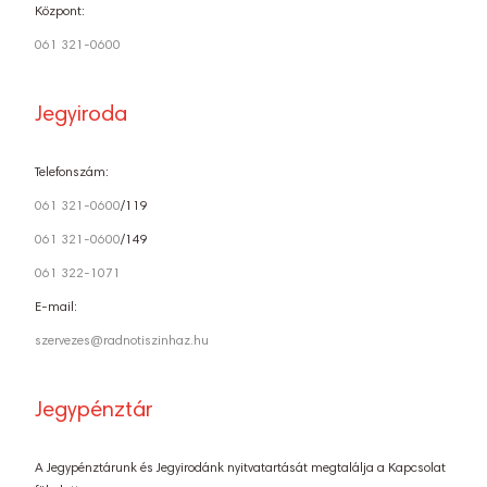
Központ:
061 321-0600
Jegyiroda
Telefonszám:
061 321-0600
/119
061 321-0600
/149
061 322-1071
E-mail:
szervezes@radnotiszinhaz.hu
Jegypénztár
A Jegypénztárunk és Jegyirodánk nyitvatartását megtalálja a Kapcsolat