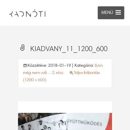
MENÜ
KIADVANY_11_1200_600
Közzétéve:
2018-01-19
| Kategória:
Ilyen
még nem volt… 2. rész
Teljes felbontás
(1200 × 600)