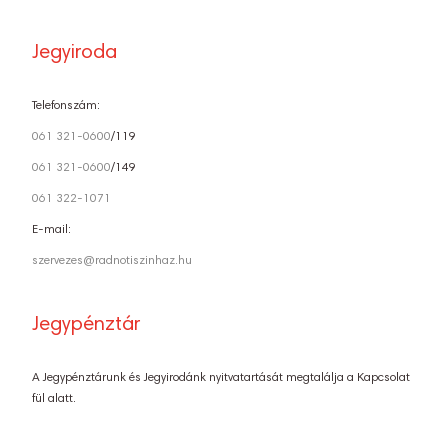
Jegyiroda
Telefonszám:
061 321-0600
/119
061 321-0600
/149
061 322-1071
E-mail:
szervezes@radnotiszinhaz.hu
Jegypénztár
A Jegypénztárunk és Jegyirodánk nyitvatartását megtalálja a Kapcsolat
fül alatt.