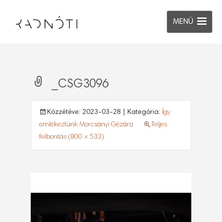
MENÜ
_CSG3096
Közzétéve:
2023-03-28
| Kategória:
Így
emlékeztünk Morcsányi Gézára
Teljes
felbontás (800 × 533)