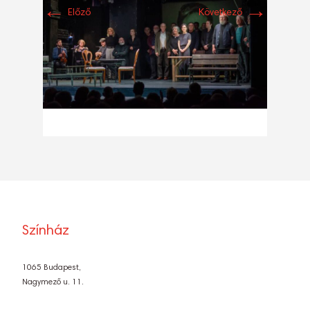
←
→
Előző
Következő
Színház
1065 Budapest,
Nagymező u. 11.