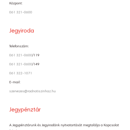
Központ:
061 321-0600
Jegyiroda
Telefonszám:
061 321-0600
/119
061 321-0600
/149
061 322-1071
E-mail:
szervezes@radnotiszinhaz.hu
Jegypénztár
A Jegypénztárunk és Jegyirodánk nyitvatartását megtalálja a Kapcsolat