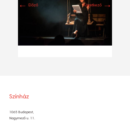
←
→
Előző
Következő
Színház
1065 Budapest,
Nagymező u. 11.