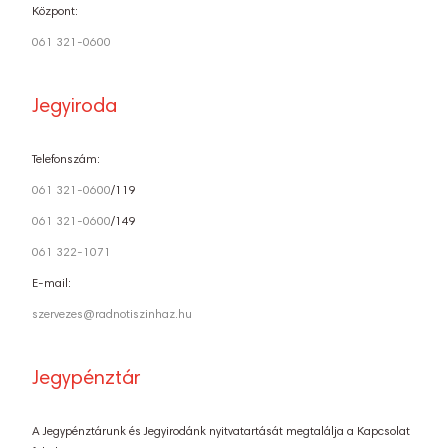
Központ:
061 321-0600
Jegyiroda
Telefonszám:
061 321-0600
/119
061 321-0600
/149
061 322-1071
E-mail:
szervezes@radnotiszinhaz.hu
Jegypénztár
A Jegypénztárunk és Jegyirodánk nyitvatartását megtalálja a Kapcsolat