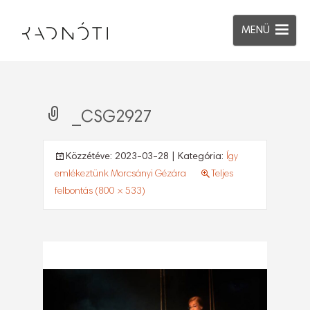
MENÜ
_CSG2927
Közzétéve:
2023-03-28
| Kategória:
Így
emlékeztünk Morcsányi Gézára
Teljes
felbontás (800 × 533)