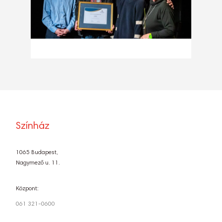
Színház
1065 Budapest,
Nagymező u. 11.
Központ:
061 321-0600