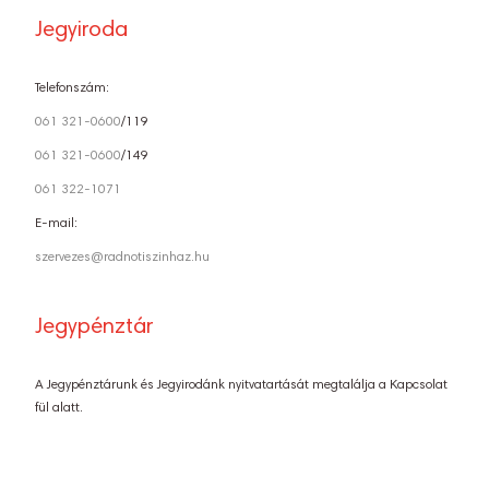
Jegyiroda
Telefonszám:
061 321-0600
/119
061 321-0600
/149
061 322-1071
E-mail:
szervezes@radnotiszinhaz.hu
Jegypénztár
A Jegypénztárunk és Jegyirodánk nyitvatartását megtalálja a Kapcsolat
fül alatt.