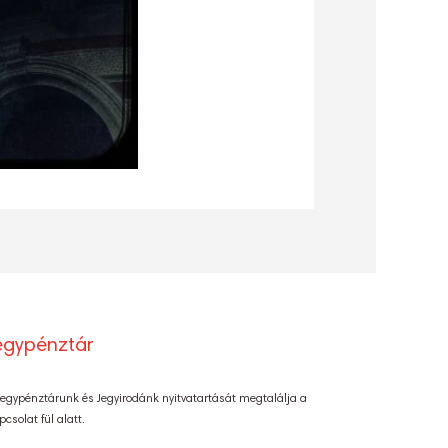
egypénztár
Jegypénztárunk és Jegyirodánk nyitvatartását megtalálja a
pcsolat fül alatt.