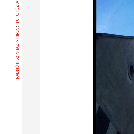
FUTÓTŰZ A POSZT-ON
>
HÍREK
>
RADNÓTI SZÍNHÁZ