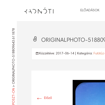
ELŐADÁSOK
ORIGINALPHOTO-518809643.611878
ORIGINALPHOTO-518809
Közzétéve:
2017-06-14
| Kategória:
Futótűz
>
←
Előző