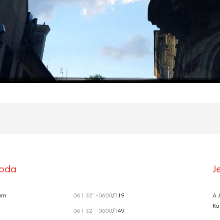
roda
J
ám:
061 321-0600
/119
A 
Ka
061 321-0600
/149