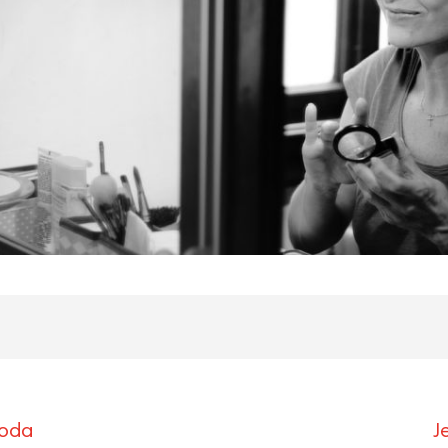
roda
J