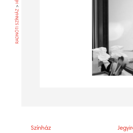
>
RADNÓTI SZÍNHÁZ
Színház
Jegyi