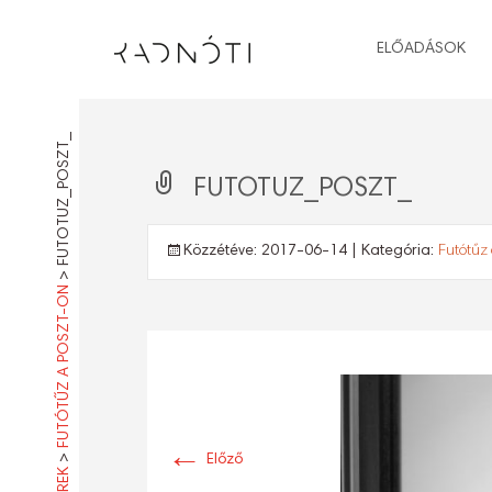
ELŐADÁSOK
FUTOTUZ_POSZT_
FUTOTUZ_POSZT_
Közzétéve:
2017-06-14
| Kategória:
Futótűz
>
FUTÓTŰZ A POSZT-ON
←
>
Előző
HÍREK