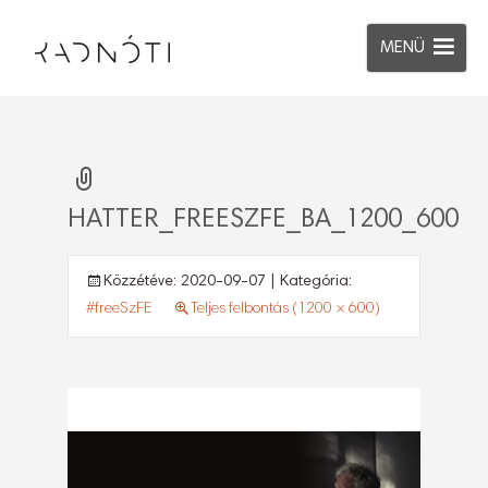
MENÜ
HATTER_FREESZFE_BA_1200_600
Közzétéve:
2020-09-07
| Kategória:
#freeSzFE
Teljes felbontás (1200 × 600)