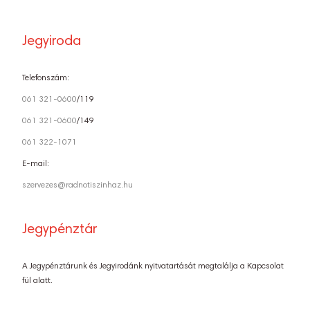
Jegyiroda
Telefonszám:
061 321-0600
/119
061 321-0600
/149
061 322-1071
E-mail:
szervezes@radnotiszinhaz.hu
Jegypénztár
A Jegypénztárunk és Jegyirodánk nyitvatartását megtalálja a Kapcsolat
fül alatt.