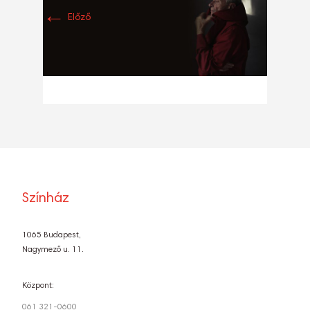
←
Előző
Színház
1065 Budapest,
Nagymező u. 11.
Központ:
061 321-0600