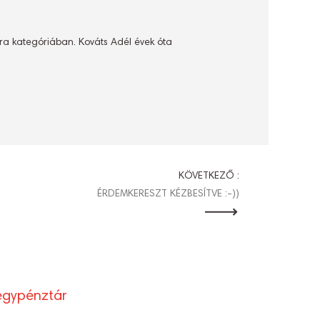
úra kategóriában. Kováts Adél évek óta
KÖVETKEZŐ :
ÉRDEMKERESZT KÉZBESÍTVE :-))
egypénztár