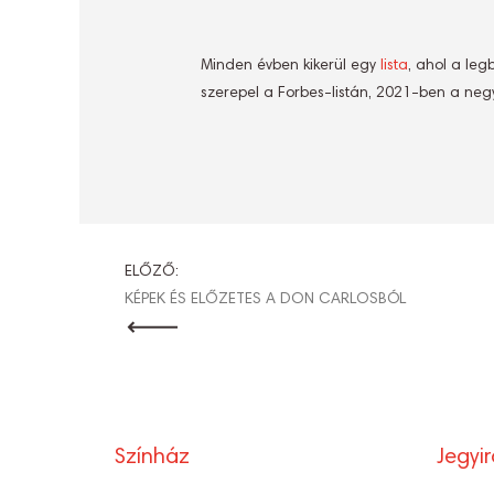
Minden évben kikerül egy
lista
, ahol a leg
szerepel a Forbes-listán, 2021-ben a neg
BEJEGYZÉ
ELŐZŐ:
KÉPEK ÉS ELŐZETES A DON CARLOSBÓL
NAVIGÁCI
Színház
Jegyi