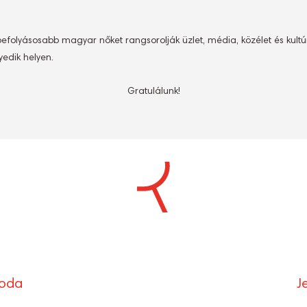
befolyásosabb magyar nőket rangsorolják üzlet, média, közélet és kult
yedik helyen.
Gratulálunk!
S
Ó
roda
J