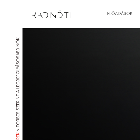
ELŐADÁSOK
FORBES SZERINT A LEGBEFOLYÁSOSABB NŐK
>
HÍREK