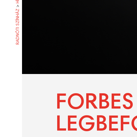
>
RADNÓTI SZÍNHÁZ
FORBES 
LEGBEF