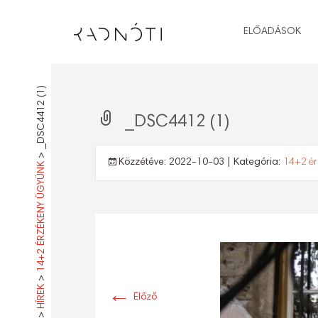
ELŐADÁSOK
_DSC4412 (1)
_DSC4412 (1)
>
Közzétéve:
2022-10-03
| Kategória:
14+2 ér
14+2 ÉRZÉKENY ÜGYÜNK
>
HÍREK
←
Előző
>