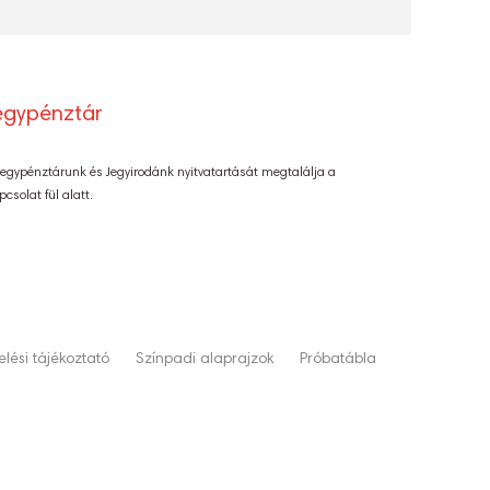
egypénztár
Jegypénztárunk és Jegyirodánk nyitvatartását megtalálja a
pcsolat fül alatt.
lési tájékoztató
Színpadi alaprajzok
Próbatábla