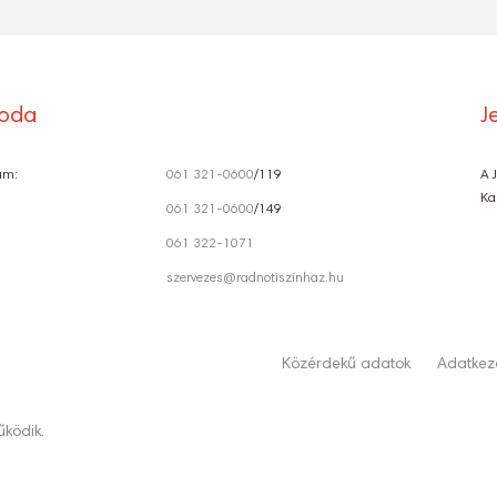
roda
J
ám:
061 321-0600
/119
A 
Ka
061 321-0600
/149
061 322-1071
szervezes@radnotiszinhaz.hu
Közérdekű adatok
Adatkeze
ködik.