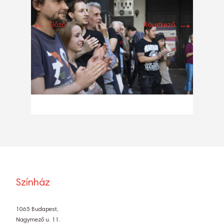
←
→
Előző
Következő
Színház
1065 Budapest,
Nagymező u. 11.