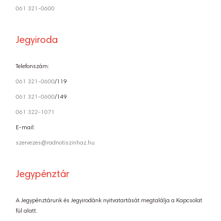
061 321-0600
Jegyiroda
Telefonszám:
061 321-0600
/119
061 321-0600
/149
061 322-1071
E-mail:
szervezes@radnotiszinhaz.hu
Jegypénztár
A Jegypénztárunk és Jegyirodánk nyitvatartását megtalálja a Kapcsolat
fül alatt.