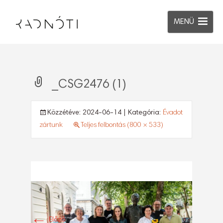
MENÜ
_CSG2476 (1)
Közzétéve:
2024-06-14
| Kategória:
Évadot
zártunk
Teljes felbontás (800 × 533)
←
Előző