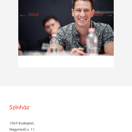
←
→
Előző
Következő
Színház
1065 Budapest,
Nagymező u. 11.