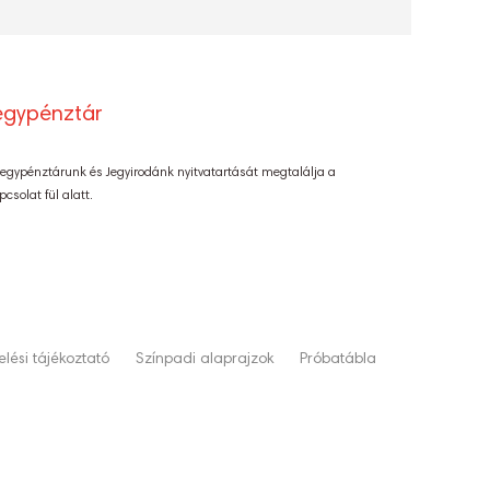
egypénztár
Jegypénztárunk és Jegyirodánk nyitvatartását megtalálja a
pcsolat fül alatt.
lési tájékoztató
Színpadi alaprajzok
Próbatábla