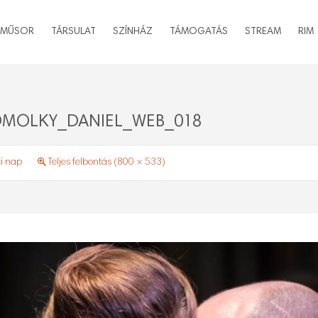
MŰSOR
TÁRSULAT
SZÍNHÁZ
TÁMOGATÁS
STREAM
RIM
OMOLKY_DANIEL_WEB_018
ci nap
Teljes felbontás (800 × 533)