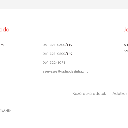
roda
J
ám:
061 321-0600
/119
A 
Ka
061 321-0600
/149
061 322-1071
szervezes@radnotiszinhaz.hu
Közérdekű adatok
Adatkeze
ködik.