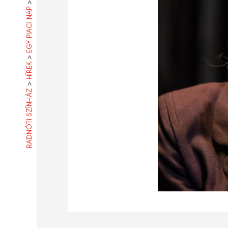
>
EGY PIACI NAP
>
HÍREK
>
RADNÓTI SZÍNHÁZ