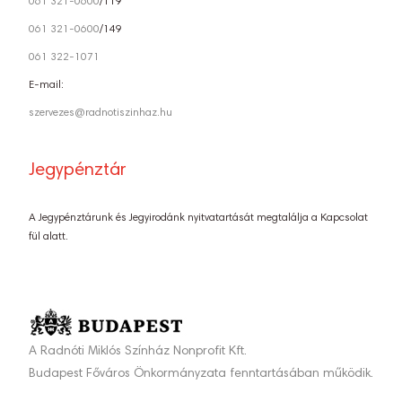
061 321-0600
/119
061 321-0600
/149
061 322-1071
E-mail:
szervezes@radnotiszinhaz.hu
Jegypénztár
A Jegypénztárunk és Jegyirodánk nyitvatartását megtalálja a Kapcsolat
fül alatt.
A Radnóti Miklós Színház Nonprofit Kft.
Budapest Főváros Önkormányzata fenntartásában működik.