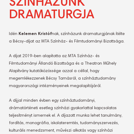
SZÍNHÁZUNK
DRAMATURGJA
Idén
Kelemen Kristóf
nak, színházunk dramaturgjának ítélte
a Bécsy-díjat az MTA Színház- és Filmtudományi Bizottsága.
A díjat 2019-ben alapította az MTA Színház- és
Filmtudományi Állandó Bizottsága és a Theatron Műhely
Alapítvány kutatóközössége azzal a céllal, hogy
megemlékezzenek Bécsy Tamásról, a színháztudomány
magyarországi intézményeinek megalapítójáról.
A díjjal minden évben egy színháztudományi,
drámatörténeti esetleg színházi gyakorlattal kapcsolatos
teljesítményt ismernek el. A díjazott munka lehet tanulmány,
fordítás, monográfia, iskolateremtés, tudományszervezés,
kulturális menedzsment, művészi alkotás vagy színházi