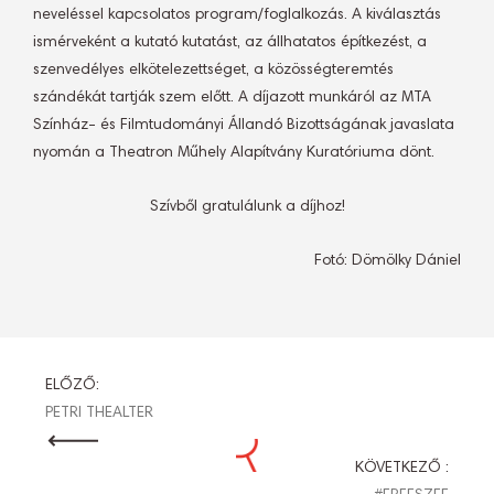
neveléssel kapcsolatos program/foglalkozás. A kiválasztás
ismérveként a kutató kutatást, az állhatatos építkezést, a
szenvedélyes elkötelezettséget, a közösségteremtés
szándékát tartják szem előtt. A díjazott munkáról az MTA
Színház- és Filmtudományi Állandó Bizottságának javaslata
nyomán a Theatron Műhely Alapítvány Kuratóriuma dönt.
Szívből gratulálunk a díjhoz!
Fotó: Dömölky Dániel
BEJEGYZÉS
ELŐZŐ:
PETRI THEALTER
NAVIGÁCIÓ
KÖVETKEZŐ :