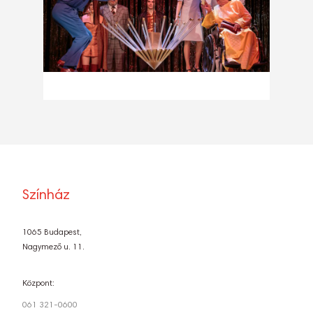
Színház
1065 Budapest,
Nagymező u. 11.
Központ:
061 321-0600