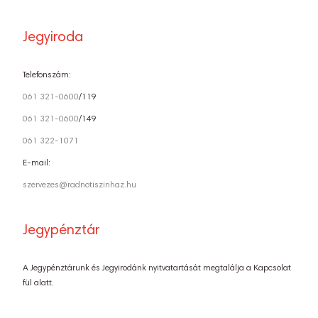
Jegyiroda
Telefonszám:
061 321-0600
/119
061 321-0600
/149
061 322-1071
E-mail:
szervezes@radnotiszinhaz.hu
Jegypénztár
A Jegypénztárunk és Jegyirodánk nyitvatartását megtalálja a Kapcsolat
fül alatt.