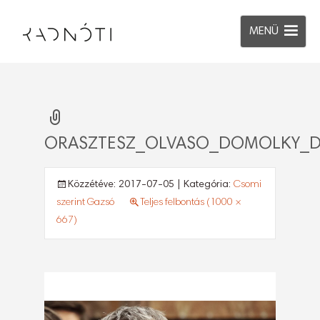
MENÜ
ORASZTESZ_OLVASO_DOMOLKY_DA
Közzétéve:
2017-07-05
| Kategória:
Csomi
szerint Gazsó
Teljes felbontás (1000 ×
667)