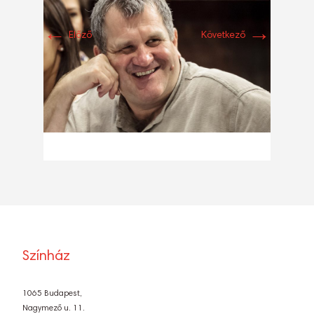
←
→
Előző
Következő
Színház
1065 Budapest,
Nagymező u. 11.