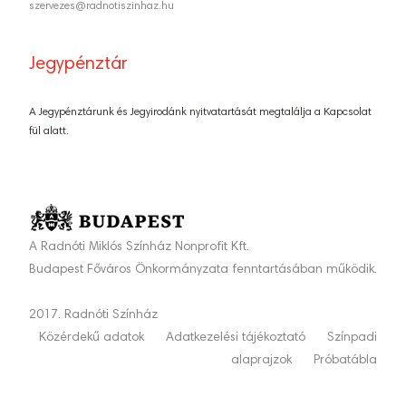
szervezes@radnotiszinhaz.hu
Jegypénztár
A Jegypénztárunk és Jegyirodánk nyitvatartását megtalálja a Kapcsolat
fül alatt.
A Radnóti Miklós Színház Nonprofit Kft.
Budapest Főváros Önkormányzata fenntartásában működik.
2017. Radnóti Színház
Közérdekű adatok
Adatkezelési tájékoztató
Színpadi
alaprajzok
Próbatábla