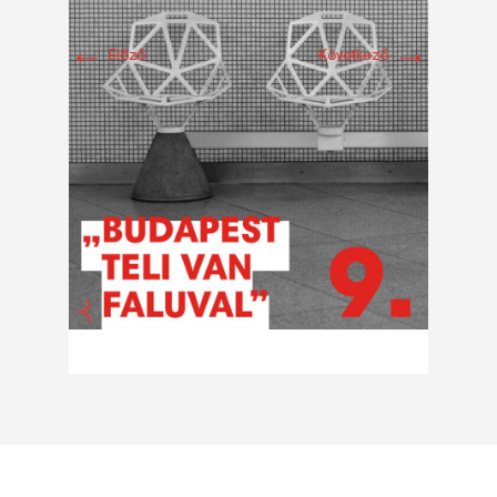
←
→
Előző
Következő