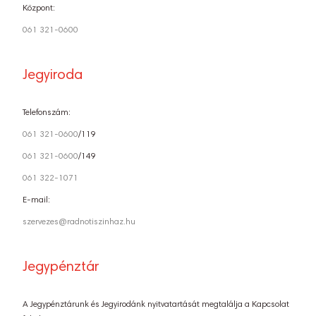
Központ:
061 321-0600
Jegyiroda
Telefonszám:
061 321-0600
/119
061 321-0600
/149
061 322-1071
E-mail:
szervezes@radnotiszinhaz.hu
Jegypénztár
A Jegypénztárunk és Jegyirodánk nyitvatartását megtalálja a Kapcsolat