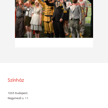
←
→
Előző
Következő
Színház
1065 Budapest,
Nagymező u. 11.