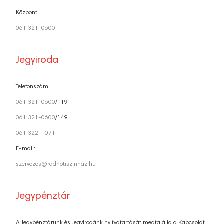
Központ:
061 321-0600
Jegyiroda
Telefonszám:
061 321-0600
/119
061 321-0600
/149
061 322-1071
E-mail:
szervezes@radnotiszinhaz.hu
Jegypénztár
A Jegypénztárunk és Jegyirodánk nyitvatartását megtalálja a Kapcsolat