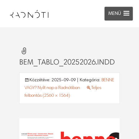
MENÜ
BEM_TABLO_20252026.INDD
Közzétéve:
2025-09-09
| Kategória:
BENNE
VAGY? Nyílt nap a Radnótiban
Teljes
felbontás (2560 × 1564)