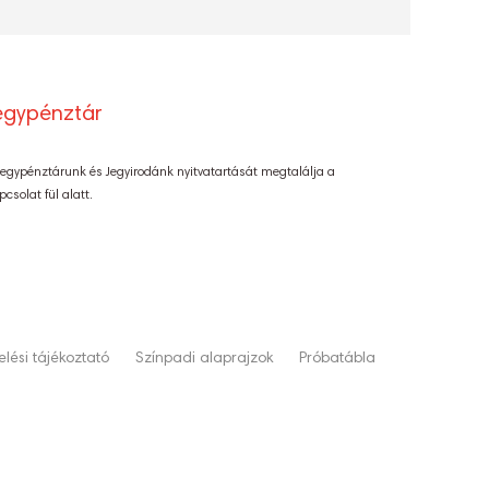
egypénztár
Jegypénztárunk és Jegyirodánk nyitvatartását megtalálja a
pcsolat fül alatt.
lési tájékoztató
Színpadi alaprajzok
Próbatábla