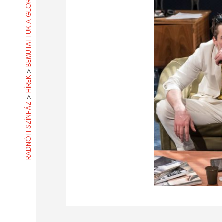
BEMUTATTUK A GLORIÁT
>
HÍREK
>
RADNÓTI SZÍNHÁZ