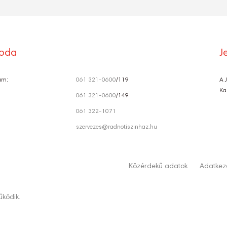
roda
J
ám:
061 321-0600
/119
A 
Ka
061 321-0600
/149
061 322-1071
szervezes@radnotiszinhaz.hu
Közérdekű adatok
Adatkeze
ködik.