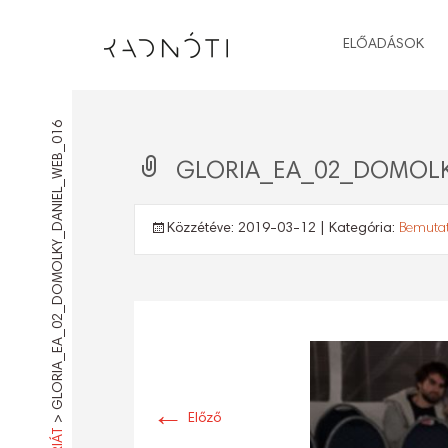
ELŐADÁSOK
GLORIA_EA_02_DOMOLKY_DANIEL_WEB_016
GLORIA_EA_02_DOMOLK
Közzétéve:
2019-03-12
| Kategória:
Bemutat
←
>
Előző