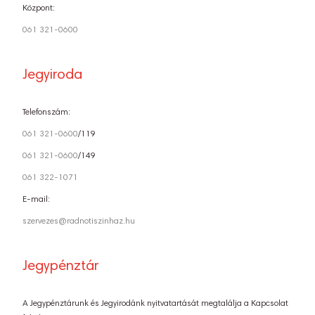
Központ:
061 321-0600
Jegyiroda
Telefonszám:
061 321-0600
/119
061 321-0600
/149
061 322-1071
E-mail:
szervezes@radnotiszinhaz.hu
Jegypénztár
A Jegypénztárunk és Jegyirodánk nyitvatartását megtalálja a Kapcsolat