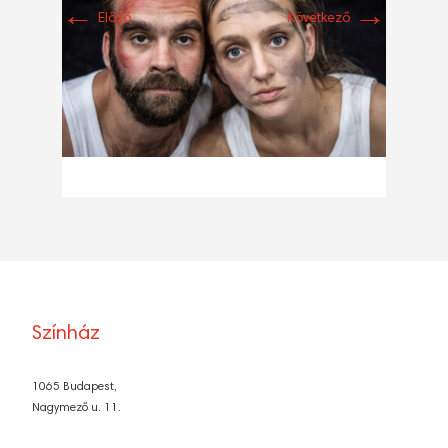
←
→
Előző
Következő
Színház
1065 Budapest,
Nagymező u. 11.