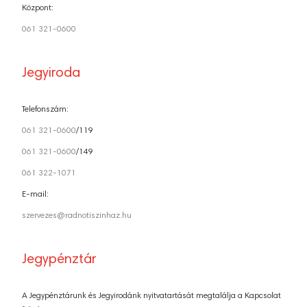
Központ:
061 321-0600
Jegyiroda
Telefonszám:
061 321-0600
/119
061 321-0600
/149
061 322-1071
E-mail:
szervezes@radnotiszinhaz.hu
Jegypénztár
A Jegypénztárunk és Jegyirodánk nyitvatartását megtalálja a Kapcsolat