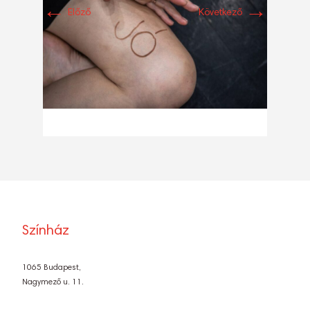
←
→
Előző
Következő
Színház
1065 Budapest,
Nagymező u. 11.