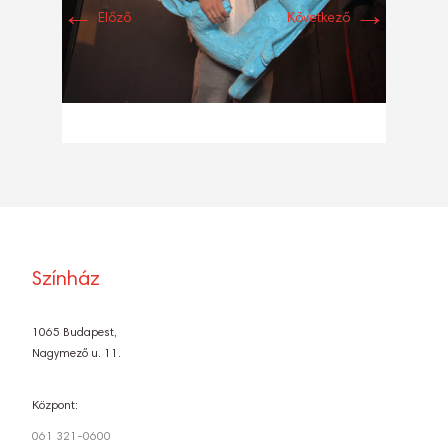
←
→
Előző
Következő
Színház
1065 Budapest,
Nagymező u. 11.
Központ:
061 321-0600