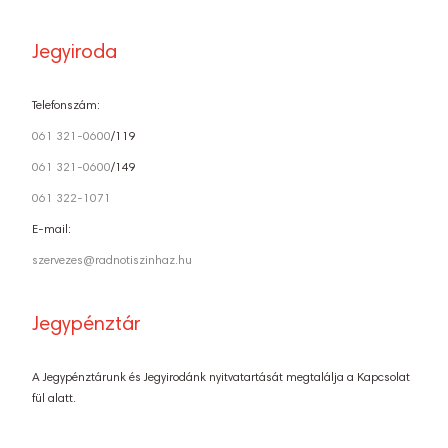
Jegyiroda
Telefonszám:
061 321-0600
/119
061 321-0600
/149
061 322-1071
E-mail:
szervezes@radnotiszinhaz.hu
Jegypénztár
A Jegypénztárunk és Jegyirodánk nyitvatartását megtalálja a Kapcsolat
fül alatt.