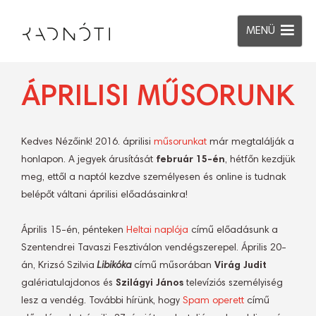
MENÜ
ÁPRILISI MŰSORUNK
Kedves Nézőink! 2016. áprilisi
műsorunkat
már megtalálják a
honlapon. A jegyek árusítását
február 15-én
, hétfőn kezdjük
meg, ettől a naptól kezdve személyesen és online is tudnak
belépőt váltani áprilisi előadásainkra!
Április 15-én, pénteken
Heltai naplója
című előadásunk a
Szentendrei Tavaszi Fesztiválon vendégszerepel. Április 20-
án, Krizsó Szilvia
Libikóka
című műsorában
Virág Judit
galériatulajdonos és
Szilágyi János
televíziós személyiség
lesz a vendég. További hírünk, hogy
Spam operett
című