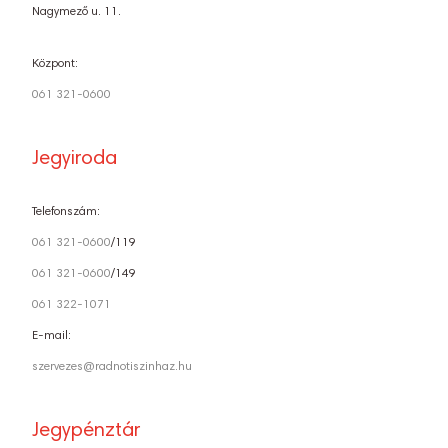
Nagymező u. 11.
Központ:
061 321-0600
Jegyiroda
Telefonszám:
061 321-0600
/119
061 321-0600
/149
061 322-1071
E-mail:
szervezes@radnotiszinhaz.hu
Jegypénztár