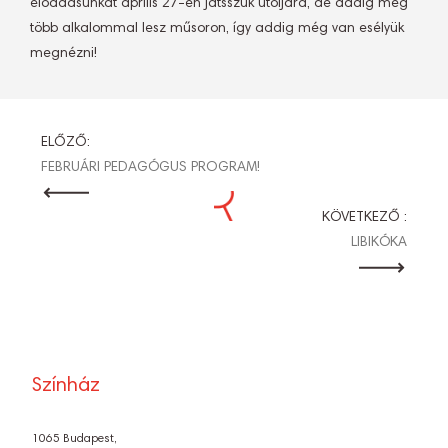
előadásunkat április 27-én játsszuk utoljára, de addig még
több alkalommal lesz műsoron, így addig még van esélyük
megnézni!
BEJEGYZÉS
ELŐZŐ:
FEBRUÁRI PEDAGÓGUS PROGRAM!
NAVIGÁCIÓ
KÖVETKEZŐ :
LIBIKÓKA
Színház
1065 Budapest,