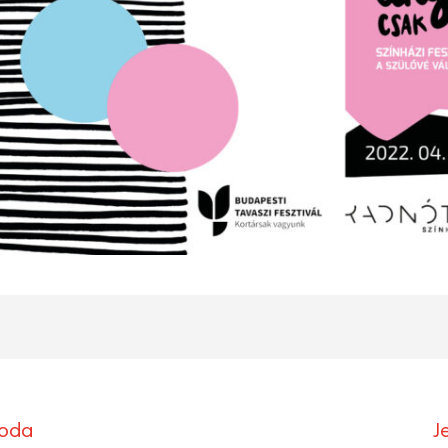
roda
J