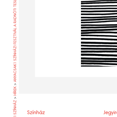
ANYACSAK1 SZÍNHÁZI FESZTIVÁL A RADNÓTI TESLA LABORBAN IS
>
HÍREK
>
RADNÓTI SZÍNHÁZ
Színház
Jegyi