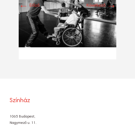
←
→
Előző
Következő
Színház
1065 Budapest,
Nagymező u. 11.