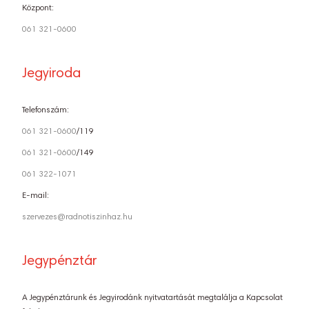
Központ:
061 321-0600
Jegyiroda
Telefonszám:
061 321-0600
/119
061 321-0600
/149
061 322-1071
E-mail:
szervezes@radnotiszinhaz.hu
Jegypénztár
A Jegypénztárunk és Jegyirodánk nyitvatartását megtalálja a Kapcsolat