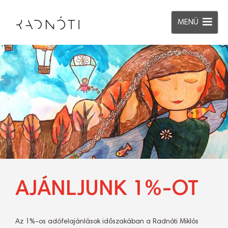
MENÜ
AJÁNLJUNK 1%-OT
Az 1%-os adófelajánlások időszakában a Radnóti Miklós