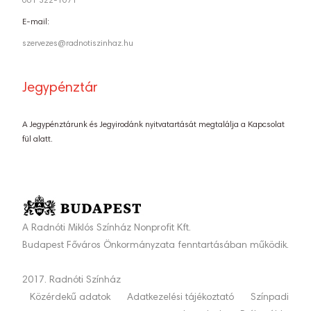
061 322-1071
E-mail:
szervezes@radnotiszinhaz.hu
Jegypénztár
A Jegypénztárunk és Jegyirodánk nyitvatartását megtalálja a Kapcsolat
fül alatt.
A Radnóti Miklós Színház Nonprofit Kft.
Budapest Főváros Önkormányzata fenntartásában működik.
2017. Radnóti Színház
Közérdekű adatok
Adatkezelési tájékoztató
Színpadi