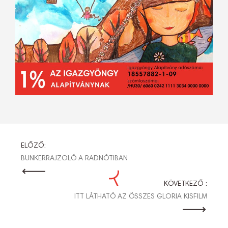
BEJEGYZÉS
ELŐZŐ:
BUNKERRAJZOLÓ A RADNÓTIBAN
NAVIGÁCIÓ
KÖVETKEZŐ :
ITT LÁTHATÓ AZ ÖSSZES GLORIA KISFILM