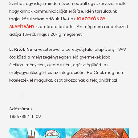
Színház egy ideje minden évben odaáll egy szervezet mellé,
hogy annak kommunikációját erősítse. Idén társulatunk
tagjai közül sokan adójuk 1%-t az
IGAZGYÖNGY
ALAPÍTVÁNY
számára ajánlja fel. Aki még nem rendelkezett
adója 1%-ról, május 20-ig megteheti.
L. Ritók Nóra
vezetésével a berettyóújfalui alapítvány 1999
óta küzd a mélyszegénységben élő gyermekek jobb
életkörülményeiért, oktatásukért, egészségükért, az
esélyegyenlőségért és az integrációért. Ha Önök még nem
kötelezték el magukat, csatlakozzanak a felajánlókhoz!
Adószámuk:
18557882-1-09