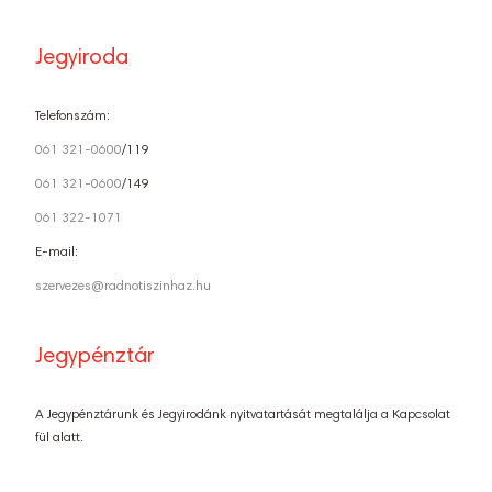
Jegyiroda
Telefonszám:
061 321-0600
/119
061 321-0600
/149
061 322-1071
E-mail:
szervezes@radnotiszinhaz.hu
Jegypénztár
A Jegypénztárunk és Jegyirodánk nyitvatartását megtalálja a Kapcsolat
fül alatt.