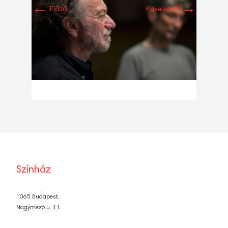
←
→
Előző
Következő
Színház
1065 Budapest,
Nagymező u. 11.