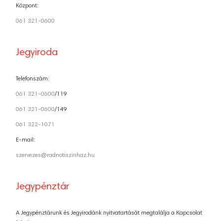
Központ:
061 321-0600
Jegyiroda
Telefonszám:
061 321-0600
/119
061 321-0600
/149
061 322-1071
E-mail:
szervezes@radnotiszinhaz.hu
Jegypénztár
A Jegypénztárunk és Jegyirodánk nyitvatartását megtalálja a Kapcsolat