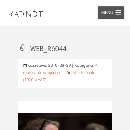
MENÜ
WEB_R6044
Közzétéve:
2018-08-29
| Kategória:
A
művésznő és rajongói
Teljes felbontás
(1000 × 667)