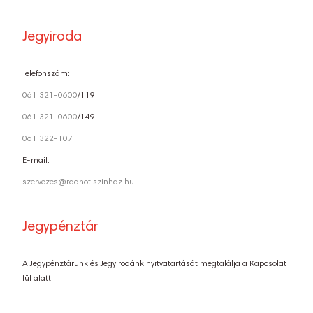
Jegyiroda
Telefonszám:
061 321-0600
/119
061 321-0600
/149
061 322-1071
E-mail:
szervezes@radnotiszinhaz.hu
Jegypénztár
A Jegypénztárunk és Jegyirodánk nyitvatartását megtalálja a Kapcsolat
fül alatt.