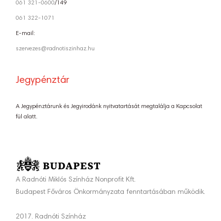
061 321-0600
/149
061 322-1071
E-mail:
szervezes@radnotiszinhaz.hu
Jegypénztár
A Jegypénztárunk és Jegyirodánk nyitvatartását megtalálja a Kapcsolat
fül alatt.
A Radnóti Miklós Színház Nonprofit Kft.
Budapest Főváros Önkormányzata fenntartásában működik.
2017. Radnóti Színház