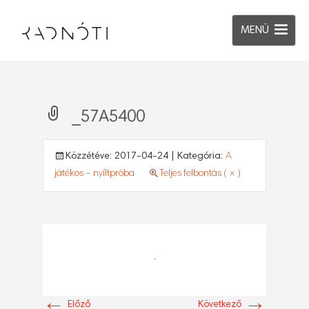
MENÜ
_57A5400
Közzétéve:
2017-04-24
| Kategória:
A
játékos – nyíltpróba
Teljes felbontás ( × )
←
→
Előző
Következő