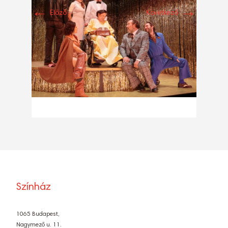
←
→
Előző
Következő
Színház
1065 Budapest,
Nagymező u. 11.