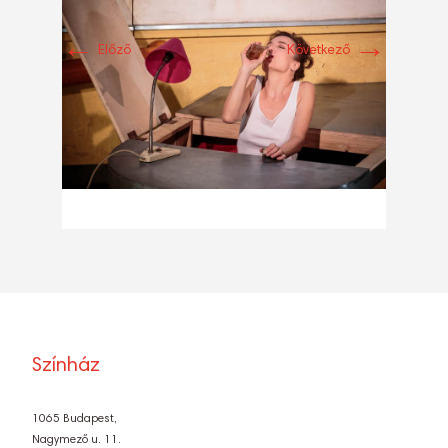
←
→
Előző
Következő
Színház
1065 Budapest,
Nagymező u. 11.