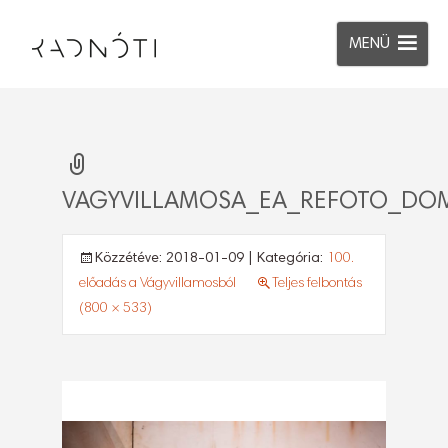
MENÜ
VAGYVILLAMOSA_EA_REFOTO_DOM
Közzétéve:
2018-01-09
| Kategória:
100.
előadás a Vágyvillamosból
Teljes felbontás
(800 × 533)