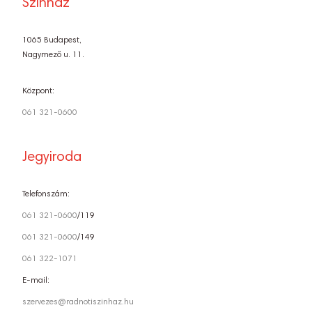
Színház
1065 Budapest,
Nagymező u. 11.
Központ:
061 321-0600
Jegyiroda
Telefonszám:
061 321-0600
/119
061 321-0600
/149
061 322-1071
E-mail:
szervezes@radnotiszinhaz.hu