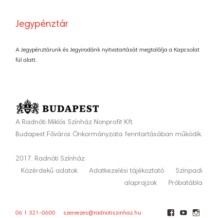
Jegypénztár
A Jegypénztárunk és Jegyirodánk nyitvatartását megtalálja a Kapcsolat
fül alatt.
A Radnóti Miklós Színház Nonprofit Kft.
Budapest Főváros Önkormányzata fenntartásában működik.
2017. Radnóti Színház
Közérdekű adatok
Adatkezelési tájékoztató
Színpadi
alaprajzok
Próbatábla
06 1 321-0600
szervezes@radnotiszinhaz.hu