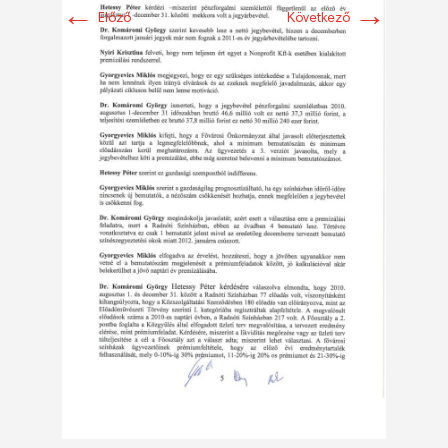
←
→
Előző
Következő