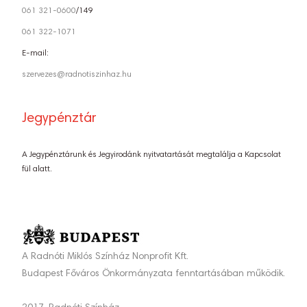
061 321-0600
/149
061 322-1071
E-mail:
szervezes@radnotiszinhaz.hu
Jegypénztár
A Jegypénztárunk és Jegyirodánk nyitvatartását megtalálja a Kapcsolat
fül alatt.
A Radnóti Miklós Színház Nonprofit Kft.
Budapest Főváros Önkormányzata fenntartásában működik.