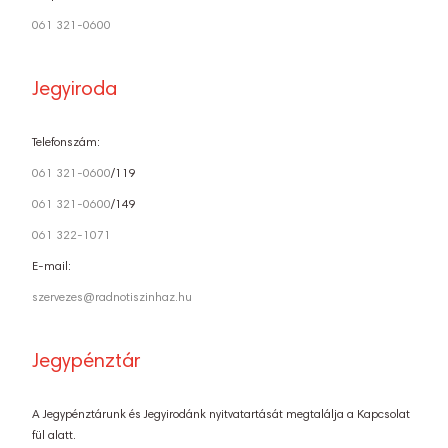
061 321-0600
Jegyiroda
Telefonszám:
061 321-0600
/119
061 321-0600
/149
061 322-1071
E-mail:
szervezes@radnotiszinhaz.hu
Jegypénztár
A Jegypénztárunk és Jegyirodánk nyitvatartását megtalálja a Kapcsolat
fül alatt.