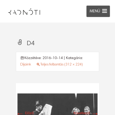
MENÜ
D4
Közzétéve:
2016-10-14
| Kategória:
Díjaink
Teljes felbontás (312 × 224)
←
→
Előző
Következő