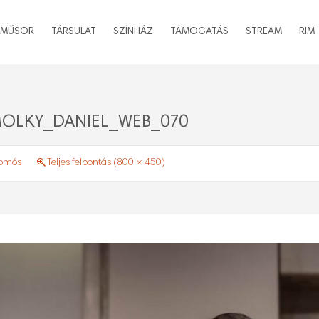
MŰSOR
TÁRSULAT
SZÍNHÁZ
TÁMOGATÁS
STREAM
RIM
OLKY_DANIEL_WEB_070
somós
Teljes felbontás (800 × 450)