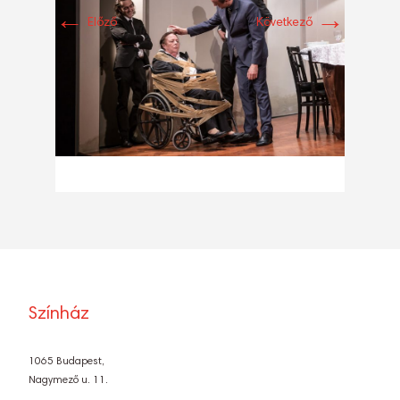
←
→
Előző
Következő
Színház
1065 Budapest,
Nagymező u. 11.