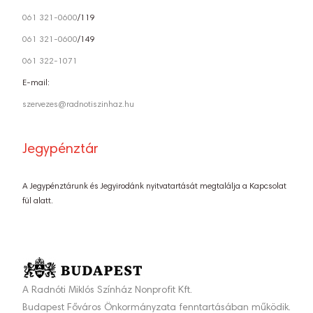
061 321-0600
/119
061 321-0600
/149
061 322-1071
E-mail:
szervezes@radnotiszinhaz.hu
Jegypénztár
A Jegypénztárunk és Jegyirodánk nyitvatartását megtalálja a Kapcsolat
fül alatt.
A Radnóti Miklós Színház Nonprofit Kft.
Budapest Főváros Önkormányzata fenntartásában működik.