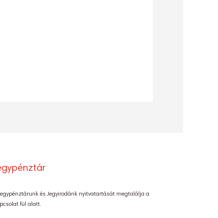
egypénztár
Jegypénztárunk és Jegyirodánk nyitvatartását megtalálja a
pcsolat fül alatt.