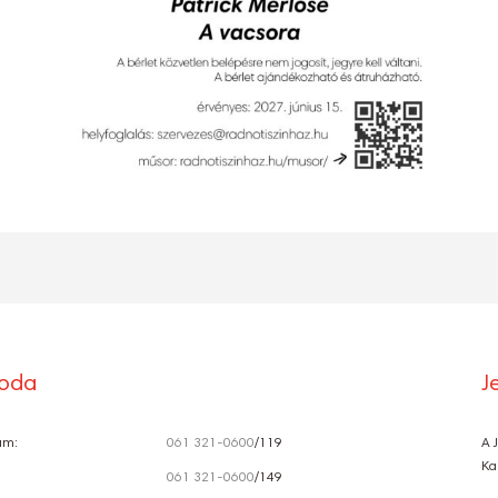
roda
J
ám:
061 321-0600
/119
A 
Ka
061 321-0600
/149