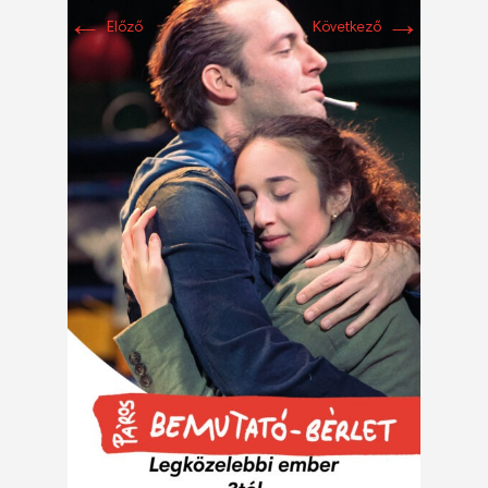
←
→
Előző
Következő