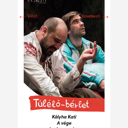
←
→
Előző
Következő