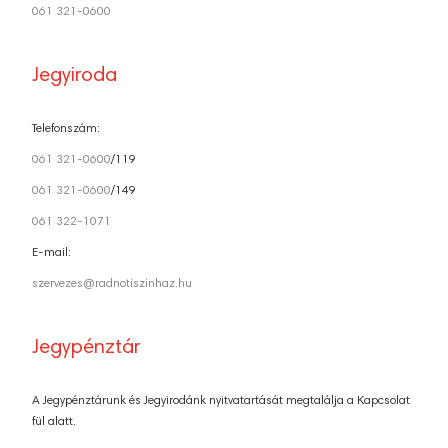
061 321-0600
Jegyiroda
Telefonszám:
061 321-0600
/119
061 321-0600
/149
061 322-1071
E-mail:
szervezes@radnotiszinhaz.hu
Jegypénztár
A Jegypénztárunk és Jegyirodánk nyitvatartását megtalálja a Kapcsolat
fül alatt.