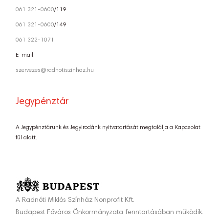
061 321-0600
/119
061 321-0600
/149
061 322-1071
E-mail:
szervezes@radnotiszinhaz.hu
Jegypénztár
A Jegypénztárunk és Jegyirodánk nyitvatartását megtalálja a Kapcsolat
fül alatt.
A Radnóti Miklós Színház Nonprofit Kft.
Budapest Főváros Önkormányzata fenntartásában működik.