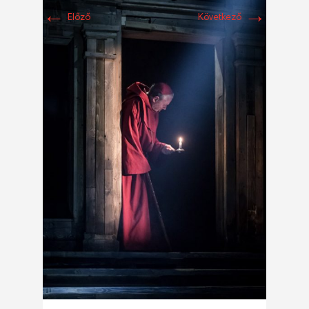
←
→
Előző
Következő