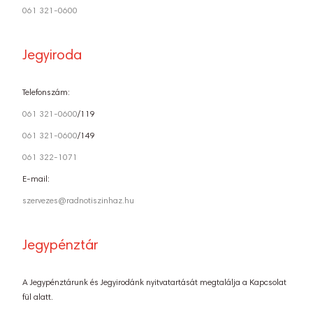
061 321-0600
Jegyiroda
Telefonszám:
061 321-0600
/119
061 321-0600
/149
061 322-1071
E-mail:
szervezes@radnotiszinhaz.hu
Jegypénztár
A Jegypénztárunk és Jegyirodánk nyitvatartását megtalálja a Kapcsolat
fül alatt.