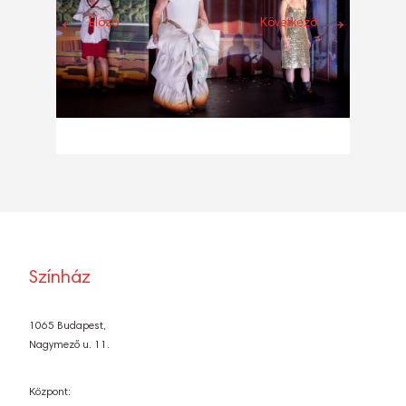
←
→
Előző
Következő
Színház
1065 Budapest,
Nagymező u. 11.
Központ: