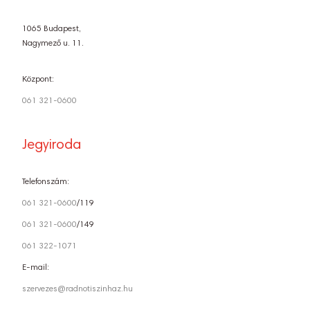
1065 Budapest,
Nagymező u. 11.
Központ:
061 321-0600
Jegyiroda
Telefonszám:
061 321-0600
/119
061 321-0600
/149
061 322-1071
E-mail:
szervezes@radnotiszinhaz.hu