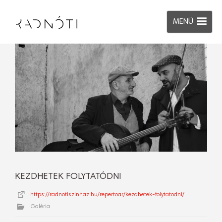
MENÜ
KEZDHETEK FOLYTATÓDNI
https://radnotiszinhaz.hu/repertoar/kezdhetek-folytatodni/
Galéria