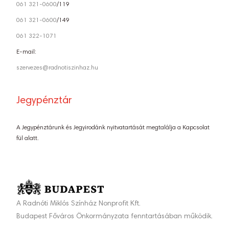
061 321-0600
/119
061 321-0600
/149
061 322-1071
E-mail:
szervezes@radnotiszinhaz.hu
Jegypénztár
A Jegypénztárunk és Jegyirodánk nyitvatartását megtalálja a Kapcsolat
fül alatt.
A Radnóti Miklós Színház Nonprofit Kft.
Budapest Főváros Önkormányzata fenntartásában működik.