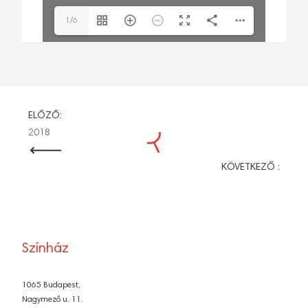
1/6
BEJEGYZÉS
ELŐZŐ:
2018
NAVIGÁCIÓ
KÖVETKEZŐ :
Színház
1065 Budapest,
Nagymező u. 11.