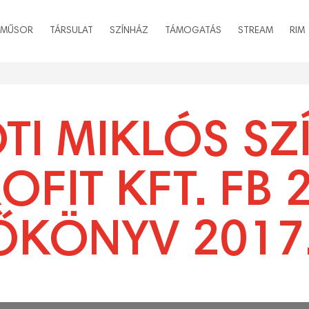
MŰSOR
TÁRSULAT
SZÍNHÁZ
TÁMOGATÁS
STREAM
RIM
TI MIKLÓS SZ
FIT KFT. FB 2
ŐKÖNYV 2017.