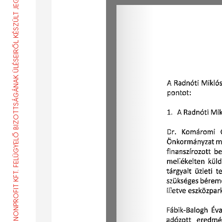
2017 | A RADNÓTI MIKLÓS SZÍNHÁZ NONPROFIT KFT. FELÜGYELŐ BIZOTTSÁGÁNAK ÜLÉSEIRŐL KÉSZÜLT JEGYZŐKÖNYVEK