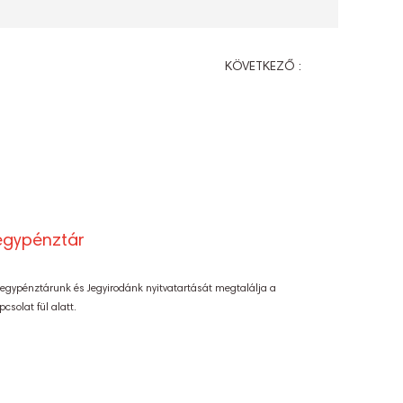
KÖVETKEZŐ :
egypénztár
Jegypénztárunk és Jegyirodánk nyitvatartását megtalálja a
pcsolat fül alatt.