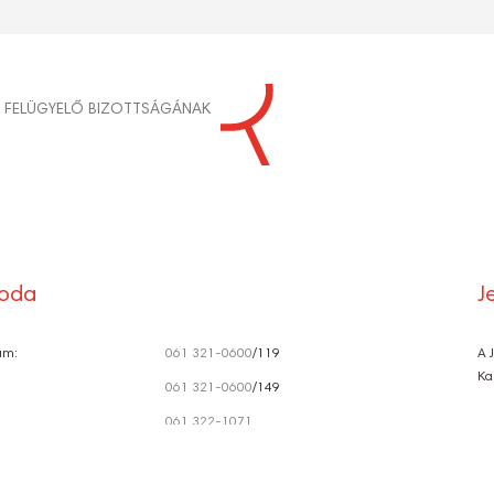
S
T. FELÜGYELŐ BIZOTTSÁGÁNAK
Ó
roda
J
ám:
061 321-0600
/119
A 
Ka
061 321-0600
/149
061 322-1071
szervezes@radnotiszinhaz.hu