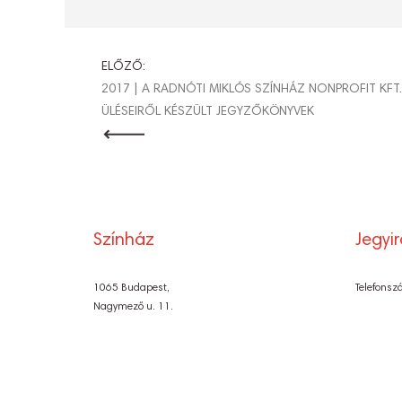
BEJEGYZÉ
ELŐZŐ:
2017 | A RADNÓTI MIKLÓS SZÍNHÁZ NONPROFIT KF
ÜLÉSEIRŐL KÉSZÜLT JEGYZŐKÖNYVEK
NAVIGÁCI
Színház
Jegyi
1065 Budapest,
Telefonsz
Nagymező u. 11.
Központ:
061 321-0600
E-mail: